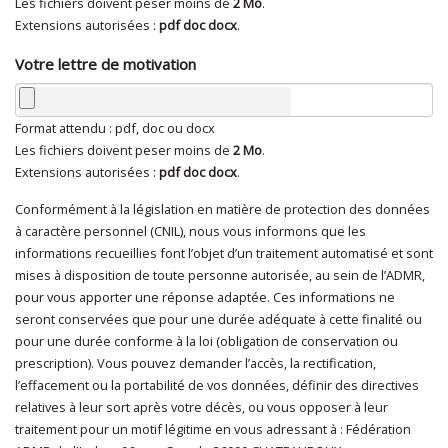
Les fichiers doivent peser moins de
2 Mo
.
Extensions autorisées :
pdf doc docx
.
Votre lettre de motivation
Format attendu : pdf, doc ou docx
Les fichiers doivent peser moins de
2 Mo
.
Extensions autorisées :
pdf doc docx
.
Conformément à la législation en matière de protection des données
En cliquant sur "Envoyer", je consens au traitement de mes
à caractère personnel (CNIL), nous vous informons que les
données à caractère personnel
*
informations recueillies font l’objet d’un traitement automatisé et sont
mises à disposition de toute personne autorisée, au sein de l’ADMR,
pour vous apporter une réponse adaptée. Ces informations ne
seront conservées que pour une durée adéquate à cette finalité ou
pour une durée conforme à la loi (obligation de conservation ou
prescription). Vous pouvez demander l’accès, la rectification,
l’effacement ou la portabilité de vos données, définir des directives
relatives à leur sort après votre décès, ou vous opposer à leur
traitement pour un motif légitime en vous adressant à : Fédération